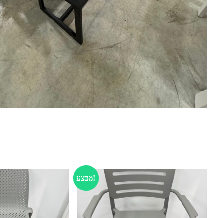
ח
מבצע!