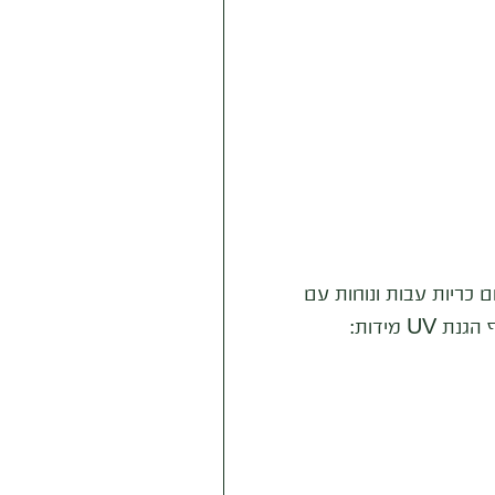
ם כריות עבות ונוחות עם
בד כביס עמיד לגשם ושמש עם תוסף הגנת UV מידות: