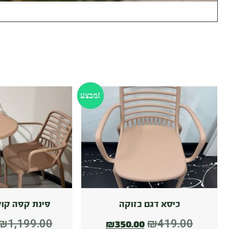
ח
מבצע!
כיסא דגם בזוקה
פינת קפה קול
₪
1,199.00
₪
419.00
₪
350.00