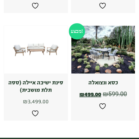
מבצע!
כסא ונצואלה
פינת ישיבה איילה (ספה
תלת מושבית)
₪
599.00
₪
499.00
₪
3,499.00